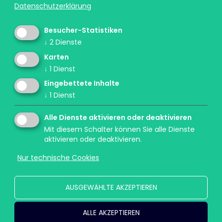
Datenschutzerklärung
Besucher-Statistiken
↓
2
Dienste
Karten
↓
1
Dienst
Ein Projekt des Forum Prävention in
Eingebettete Inhalte
Zusammenarbeit mit der Landesdirektion
↓
1
Dienst
deutschsprachige Grund, Mittel- und Oberschulen
und dem Landesbeirat für Kommunikationswesen
Alle Dienste aktivieren oder deaktivieren
und mit der Unterstützung des Südtiroler
Mit diesem Schalter können Sie alle Dienste
Sanitätsbetriebs. Das Pilotprojekt wurde mit
aktivieren oder deaktivieren.
Unterstützung der Stiftung Sparkasse realisiert.
Nur technische Cookies
AUSGEWÄHLTE AKZEPTIEREN
ALLE AKZEPTIEREN