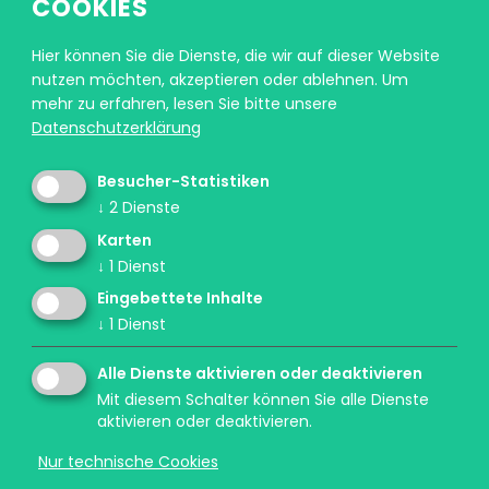
COOKIES
Hier können Sie die Dienste, die wir auf dieser Website
nutzen möchten, akzeptieren oder ablehnen.
Um
mehr zu erfahren, lesen Sie bitte unsere
Datenschutzerklärung
Ein Projekt des Forum Prävention in
Besucher-Statistiken
Zusammenarbeit mit der Landesdirektion
↓
2
Dienste
deutschsprachige Grund, Mittel- und Oberschulen
Karten
und dem Landesbeirat für Kommunikationswesen
↓
1
Dienst
und mit der Unterstützung des Südtiroler
Eingebettete Inhalte
Sanitätsbetriebs. Das Pilotprojekt wurde mit
↓
1
Dienst
Unterstützung der Stiftung Sparkasse realisiert.
Alle Dienste aktivieren oder deaktivieren
Mit diesem Schalter können Sie alle Dienste
aktivieren oder deaktivieren.
Nur technische Cookies