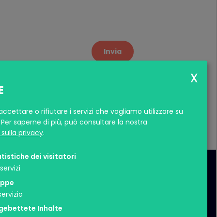
Invia
E
ccettare o rifiutare i servizi che vogliamo utilizzare su
Per saperne di più, può consultare la nostra
sulla privacy
.
tistiche dei visitatori
servizi
ppe
servizio
gebettete Inhalte