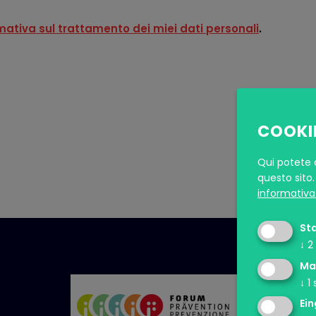
rmativa sul trattamento dei miei dati personali
.
COOKI
Qui potete a
questo sito.
informativa 
Sta
↓
2
Ma
↓
1
Ein