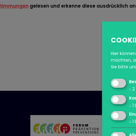
stimmungen
gelesen und erkenne diese ausdrücklich an
COOKI
Hier können 
möchten, ak
Sie bitte u
Be
↓
2
Ka
↓
1
Ein
↓
1
All