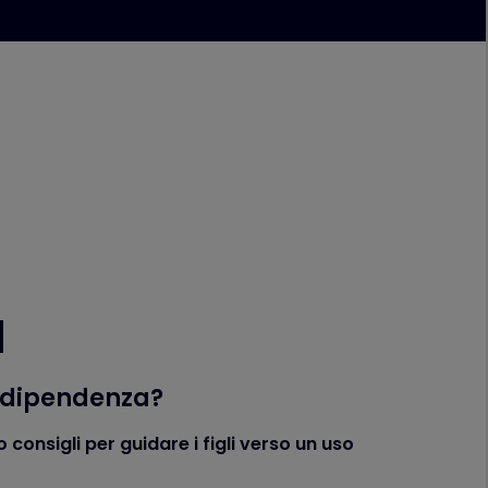
d
i dipendenza?
consigli per guidare i figli verso un uso