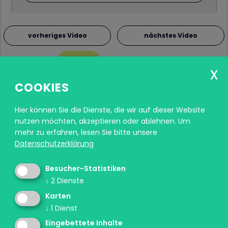
vorheriges Video
nächstes Video
COOKIES
Hier können Sie die Dienste, die wir auf dieser Website
nutzen möchten, akzeptieren oder ablehnen.
Um
mehr zu erfahren, lesen Sie bitte unsere
Datenschutzerklärung
Ein Projekt des Forum Prävention in
Besucher-Statistiken
Zusammenarbeit mit der Landesdirektion
↓
2
Dienste
deutschsprachige Grund, Mittel- und Oberschulen
Karten
und dem Landesbeirat für Kommunikationswesen
↓
1
Dienst
und mit der Unterstützung des Südtiroler
Eingebettete Inhalte
Sanitätsbetriebs. Das Pilotprojekt wurde mit