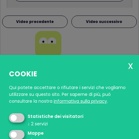
Video precedente
Video successivo
COOKIE
Qui potete accettare o rifiutare i servizi che vogliamo
utilizzare su questo sito.
Per saperne di più, può
Un progetto del Forum Prevenzione in
consultare la nostra
informativa sulla privacy
.
collaborazione con la Direzione provinciale Scuole
primarie e secondarie di primo e secondo grado in
Statistiche dei visitatori
lingua tedesca e con il Comitato provinciale per le
↓
2
servizi
comunicazioni e con il supporto dell’Azienda
Mappe
Sanitaria dell'Alto Adige. Il progetto pilota è stato