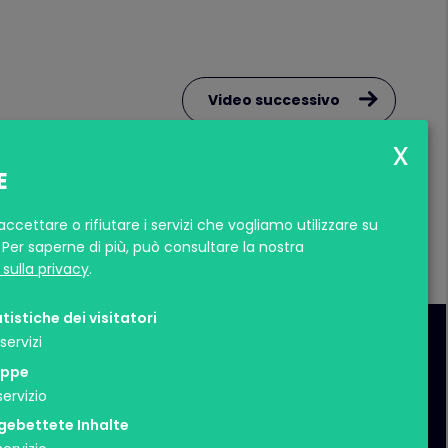
Video successivo
E
ccettare o rifiutare i servizi che vogliamo utilizzare su
Per saperne di più, può consultare la nostra
sulla privacy
.
tistiche dei visitatori
servizi
ppe
servizio
gebettete Inhalte