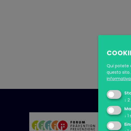
COOKI
Qui potete a
questo sito.
informativa 
Sta
↓
2
Ma
↓
1
Ein