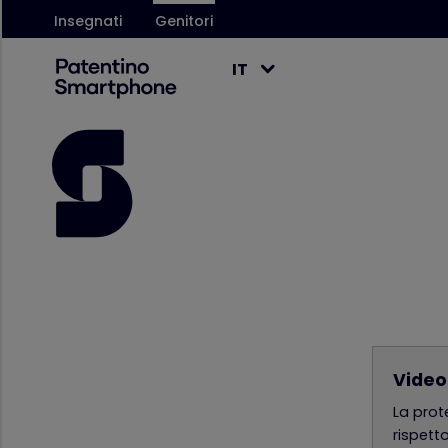
Insegnati
Genitori
IT
Video
La prot
rispett